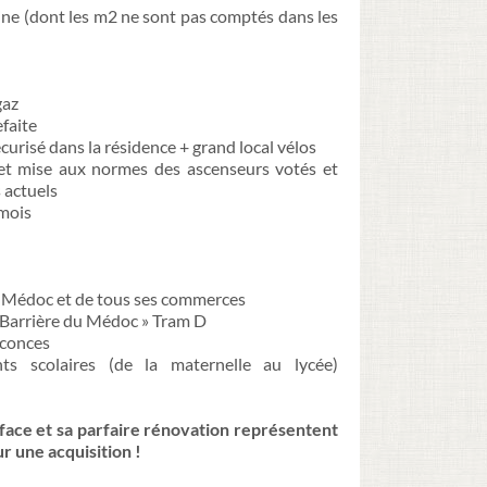
aine (dont les m2 ne sont pas comptés dans les
gaz
efaite
curisé dans la résidence + grand local vélos
et mise aux normes des ascenseurs votés et
 actuels
/mois
du Médoc et de tous ses commerces
 « Barrière du Médoc » Tram D
inconces
nts scolaires (de la maternelle au lycée)
urface et sa parfaire rénovation représentent
r une acquisition !