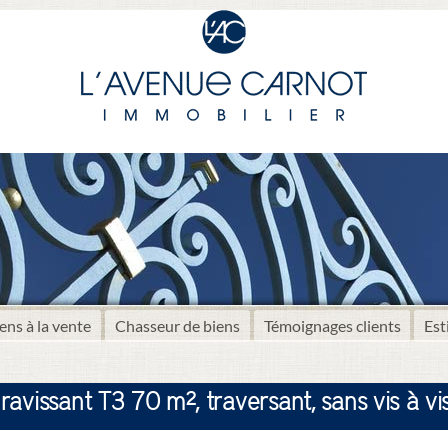
ens à la vente
Chasseur de biens
Témoignages clients
Est
avissant T3 70 m², traversant, sans vis à vis