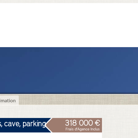
imation
318 000 €
, cave, parking