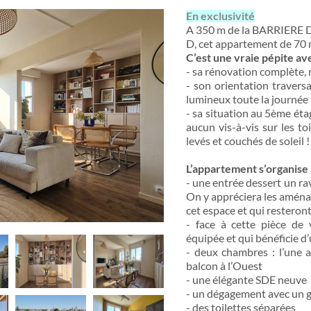
En exclusivité
A 350 m de la BARRIERE 
D, cet appartement de 70 m
C’est une vraie pépite a
- sa rénovation complète, r
- son orientation travers
lumineux toute la journée
- sa situation au 5ème éta
aucun vis-à-vis sur les 
levés et couchés de soleil !
L’appartement s’organise a
- une entrée dessert un ra
On y appréciera les aména
cet espace et qui resteront
- face à cette pièce de 
équipée et qui bénéficie d
- deux chambres : l’une av
balcon à l’Ouest
- une élégante SDE neuve
- un dégagement avec un 
- des toilettes séparées