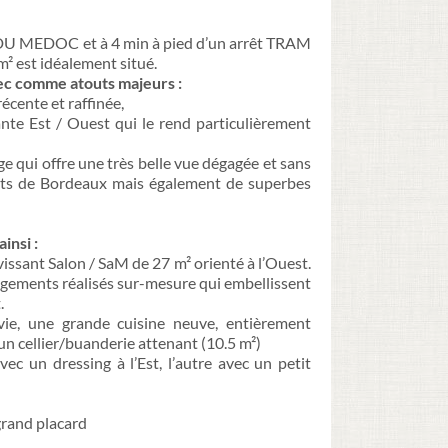
DU MEDOC et à 4 min à pied d’un arrêt TRAM
² est idéalement situé.
vec comme atouts majeurs :
écente et raffinée,
ante Est / Ouest qui le rend particulièrement
ge qui offre une très belle vue dégagée et sans
toits de Bordeaux mais également de superbes
insi :
vissant Salon / SaM de 27 m² orienté à l’Ouest.
gements réalisés sur-mesure qui embellissent
.
vie, une grande cuisine neuve, entièrement
’un cellier/buanderie attenant (10.5 m²)
ec un dressing à l’Est, l’autre avec un petit
grand placard